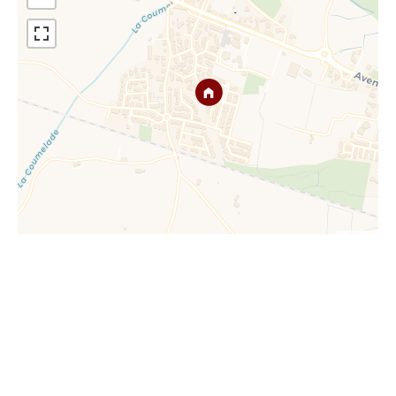
Leaflet
Référence
87005245
Pièces
9 pièces
Surface
268 m²
Surface totale
301 m²