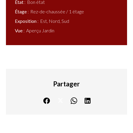
État
Bon état
Étage
Rez-de-chaussée / 1 étage
Exposition
Est, Nord, Sud
Vue
Aperçu Jardin
Partager