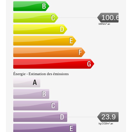
100.6
kWh/m².an
Énergie - Estimation des émissions
23.9
kg CO2/m².an