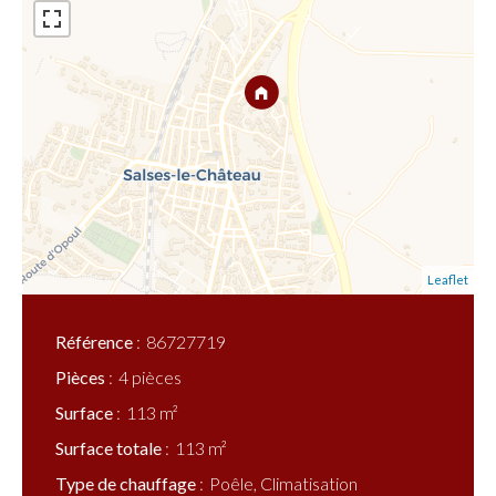
Leaflet
Référence
86727719
Pièces
4 pièces
Surface
113 m²
Surface totale
113 m²
Type de chauffage
Poêle, Climatisation