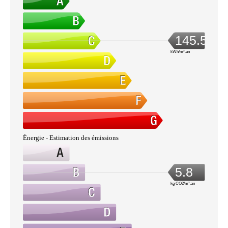
145.5
kWh/m².an
Énergie - Estimation des émissions
5.8
kg CO2/m².an