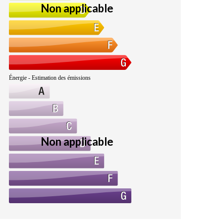
Non applicable
Énergie - Estimation des émissions
Non applicable